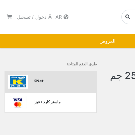
AR
دخول
/
تسجيل
العروض
طرق الدفع المتاحة
المراعي عسل طبيعي 250 جم
KNet
ماستر كارد / فيزا