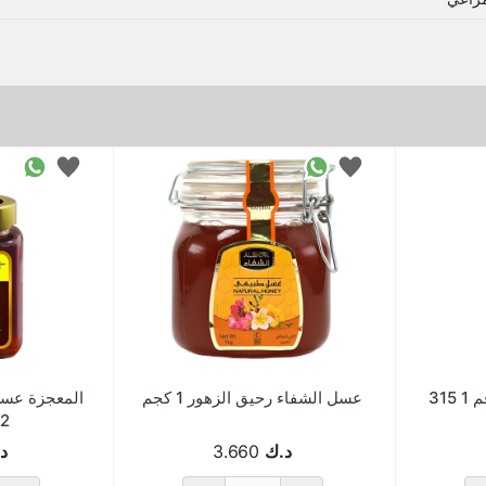
العويد عسل للاطفال رقم 1 315
عسل الشفاء رحيق الزهور 1 كجم
2 حبة عرض
د.ك
3.660
د