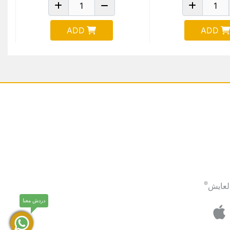
ADD
ADD
®
لعايش
دردش معنا