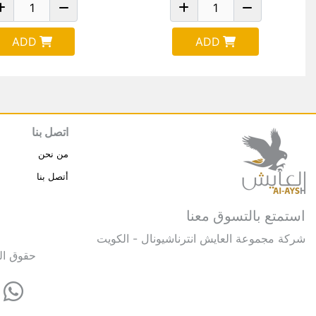
ADD
ADD
اتصل بنا
من نحن
أتصل بنا
استمتع بالتسوق معنا
شركة مجموعة العايش انترناشيونال - الكويت
حقوق النشر © 2025 مجموعة العايش 