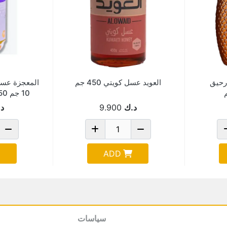
رحيق
العويد عسل كويتي 450 جم
المعجزة عسل 
10 جم 50 حبة Pack Of 50
د.ك
9.900
د
ADD
سياسات