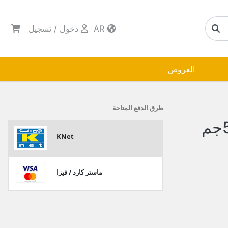
AR
دخول
/
تسجيل
العروض
طرق الدفع المتاحة
KNet
ماستر كارد / فيزا