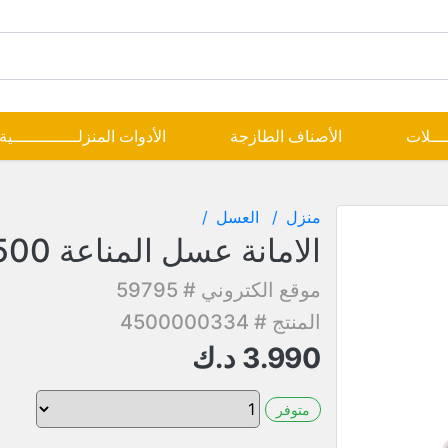
ــــلات
الأصناف الطازجة
الأدوات المنزلـــــــــــــية
منزل
العسل
الامانة عسل المناعة 500جم
موقع الكتروني # 59795
المنتج # 4500000334
3.990
د.ك
متوفر