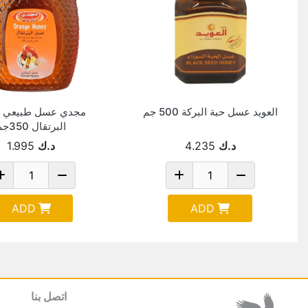
العويد عسل حبة البركة 500 جم
مجدي عسل طبيعي 
البرتقال 350جم
د.ك
4.235
د.ك
1.995
ADD
ADD
اتصل بنا