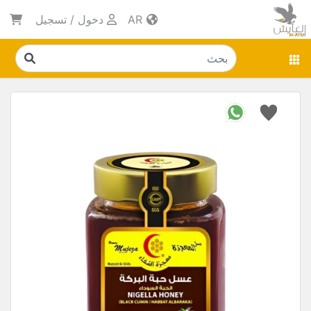
AR
دخول
/
تسجيل