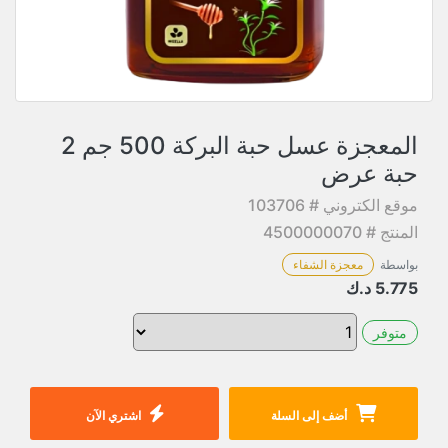
المعجزة عسل حبة البركة 500 جم 2
حبة عرض
موقع الكتروني # 103706
المنتج # 4500000070
بواسطة
معجزة الشفاء
5.775
د.ك
متوفر
أضف إلى السلة
اشتري الآن