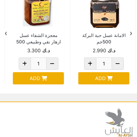
›
‹
الامانة عسل حبة البركة
معجزة الشفاء عسل
500جم
ازهار نقي وطبيعي 500
جم 2 حبة
د.ك
2.990
د.ك
3.300
ADD
ADD