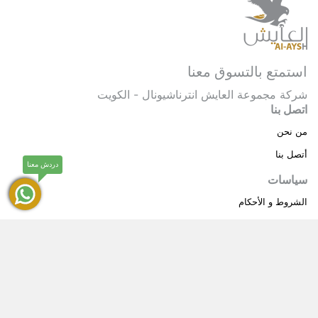
استمتع بالتسوق معنا
شركة مجموعة العايش انترناشيونال - الكويت
اتصل بنا
من نحن
أتصل بنا
دردش معنا
سياسات
الشروط و الأحكام
سياسة خاصة
حقوق النشر © 2025 مجموعة العايش انترناشيونال . كل
®
الحقوق محفوظة.
العايش