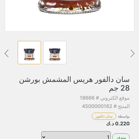
سان دالفور هريس المشمش بورشن
28 جم
موقع الكتروني # 18666
المنتج # 4500000162
بواسطة
سان دالفور
0.220
د.ك
متوفر