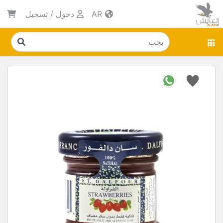
AR
دخول
/
تسجيل