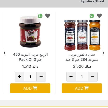
اصناف مشابهة
›
‹
سان دالفور مربى
الربيع مربى التوت 450
متنوعة 284 جم 3 حبة
جم Pack Of 3
د.ك
2.520
د.ك
1.510
ADD
ADD