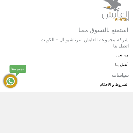
استمتع بالتسوق معنا
شركة مجموعة العايش انترناشيونال - الكويت
اتصل بنا
من نحن
أتصل بنا
دردش معنا
سياسات
الشروط و الأحكام
سياسة خاصة
حقوق النشر © 2025 مجموعة العايش انترناشيونال . كل
®
الحقوق محفوظة.
العايش