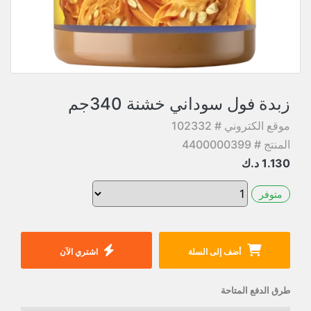
زبدة فول سوداني خشنة 340جم
موقع الكتروني # 102332
المنتج # 4400000399
1.130
د.ك
متوفر
أضف إلى السلة
اشتري الآن
طرق الدفع المتاحة