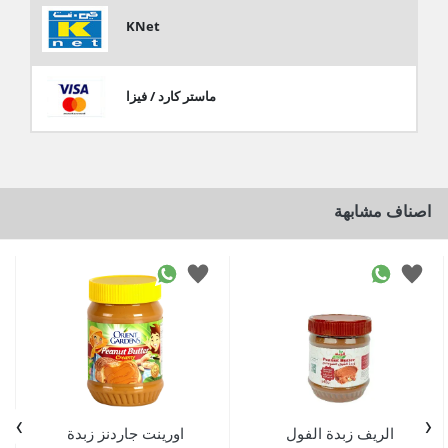
KNet
ماستر كارد / فيزا
اصناف مشابهة
›
‹
الريف زبدة الفول
اورينت جاردنز زبدة