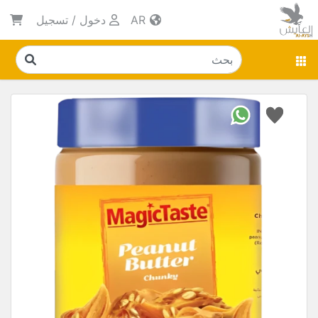
AR
دخول
/
تسجيل