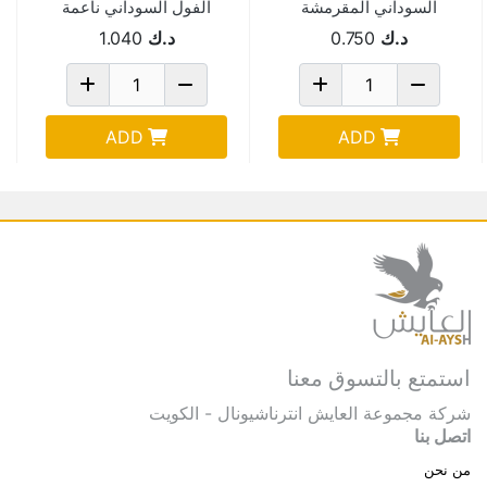
السوداني المقرمشة
الفول السوداني ناعمة
بالشوكلاتة 340 جم
340 جم 2 حبة Pack
د.ك
0.750
د.ك
1.040
Of 2
Pack Of 2
ADD
ADD
استمتع بالتسوق معنا
شركة مجموعة العايش انترناشيونال - الكويت
اتصل بنا
من نحن