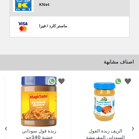
KNet
ماستر كارد / فيزا
اصناف مشابهة
›
‹
الريف زبدة الفول
زبدة فول سوداني
السوداني المقرمشة
خشنة 340جم