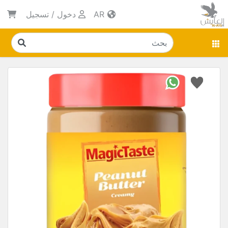
AR
دخول
/
تسجيل