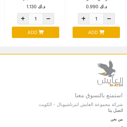
510 جم Pack Of 2
د.ك
0.990
د.ك
1.130
ADD
ADD
استمتع بالتسوق معنا
شركة مجموعة العايش انترناشيونال - الكويت
اتصل بنا
من نحن