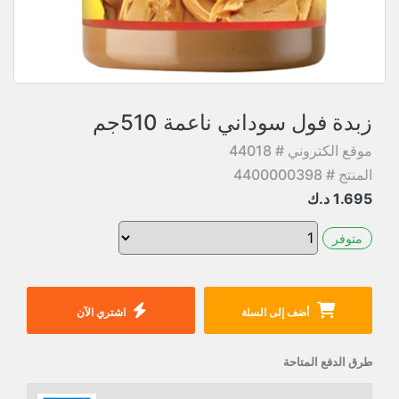
زبدة فول سوداني ناعمة 510جم
موقع الكتروني # 44018
المنتج # 4400000398
1.695
د.ك
متوفر
أضف إلى السلة
اشتري الآن
طرق الدفع المتاحة