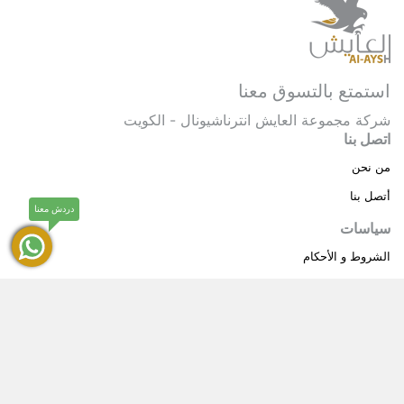
استمتع بالتسوق معنا
شركة مجموعة العايش انترناشيونال - الكويت
اتصل بنا
من نحن
أتصل بنا
دردش معنا
سياسات
الشروط و الأحكام
سياسة خاصة
حقوق النشر © 2025 مجموعة العايش انترناشيونال . كل
®
الحقوق محفوظة.
العايش