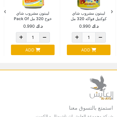
›
‹
ليبتون مشروب شاي
ليبتون مشروب شاي
كوكتيل فواكه 320 مل
خوخ 320 مل Pack Of
6
Pack Of 6
د.ك
0.990
د.ك
0.990
ADD
ADD
استمتع بالتسوق معنا
شركة مجموعة العايش انترناشيونال - الكويت