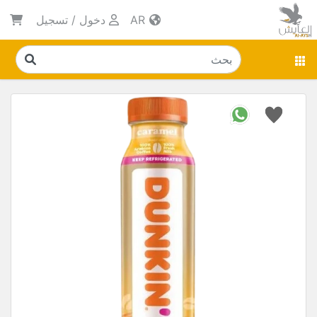
AR
دخول
/
تسجيل