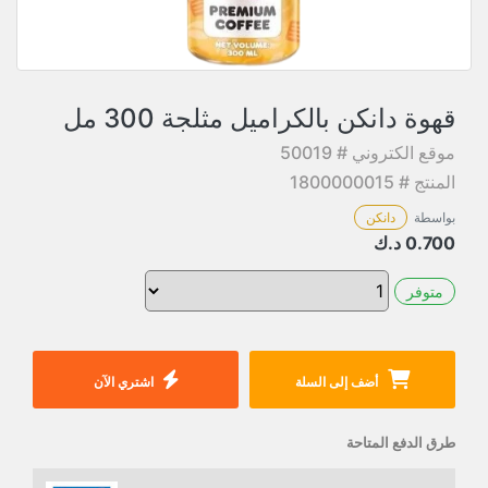
قهوة دانكن بالكراميل مثلجة 300 مل
موقع الكتروني # 50019
المنتج # 1800000015
بواسطة
دانكن
0.700
د.ك
متوفر
أضف إلى السلة
اشتري الآن
طرق الدفع المتاحة