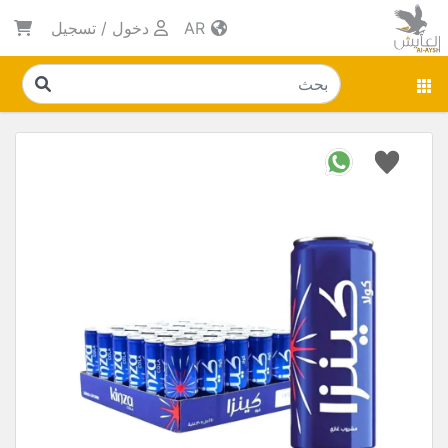
AR
دخول
/
تسجيل