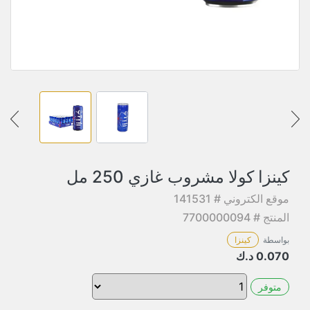
كينزا كولا مشروب غازي 250 مل
موقع الكتروني # 141531
المنتج # 7700000094
بواسطة
كينزا
0.070
د.ك
متوفر