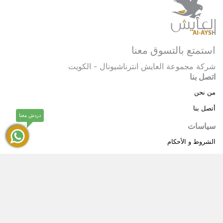
استمتع بالتسوق معنا
شركة مجموعة العايش انترناشيونال - الكويت
اتصل بنا
من نحن
أتصل بنا
دردش معنا
سياسات
الشروط و الأحكام
سياسة خاصة
حقوق النشر © 2025 مجموعة العايش انترناشيونال . كل
®
الحقوق محفوظة.
العايش