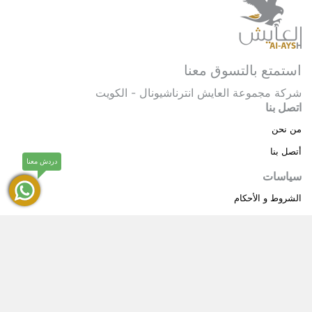
استمتع بالتسوق معنا
شركة مجموعة العايش انترناشيونال - الكويت
اتصل بنا
من نحن
أتصل بنا
دردش معنا
سياسات
الشروط و الأحكام
سياسة خاصة
حقوق النشر © 2025 مجموعة العايش انترناشيونال . كل
®
الحقوق محفوظة.
العايش