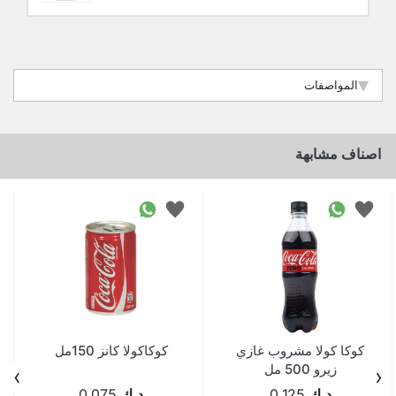
المواصفات
اصناف مشابهة
كوكا كولا مشروب غازي
كوكاكولا كانز 150مل
زيرو 500 مل
›
‹
د.ك
0.125
د.ك
0.075