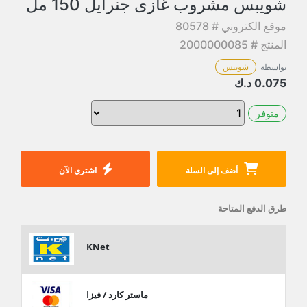
شويبس مشروب غازى جنرايل 150 مل
موقع الكتروني # 80578
المنتج # 2000000085
بواسطة
شويبس
0.075
د.ك
متوفر
أضف إلى السلة
اشتري الآن
طرق الدفع المتاحة
KNet
ماستر كارد / فيزا