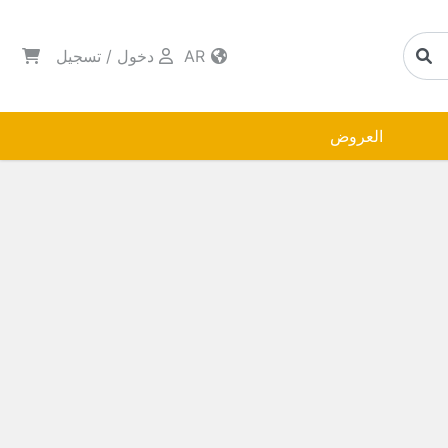
AR
دخول
/
تسجيل
العروض