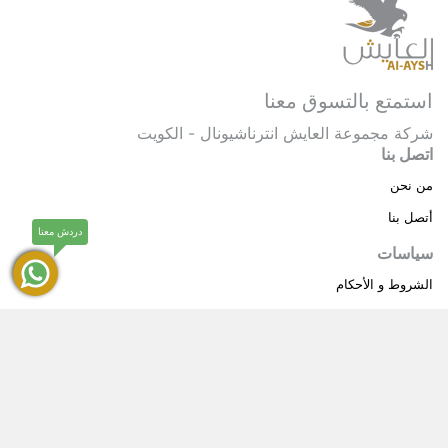
استمتع بالتسوق معنا
شركة مجموعة العايش انترناشيونال - الكويت
اتصل بنا
من نحن
أتصل بنا
دردش معنا
سياسات
الشروط و الأحكام
سياسة خاصة
حقوق النشر © 2025 مجموعة العايش انترناشيونال . كل
®
الحقوق محفوظة.
العايش