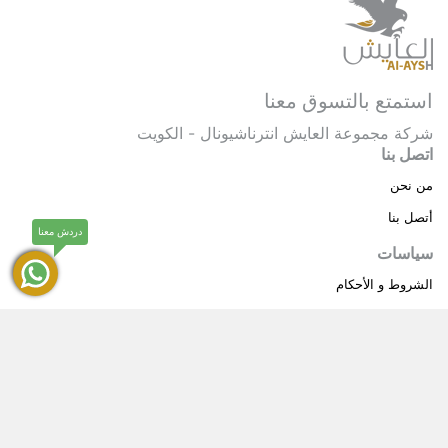
استمتع بالتسوق معنا
شركة مجموعة العايش انترناشيونال - الكويت
اتصل بنا
من نحن
أتصل بنا
دردش معنا
سياسات
الشروط و الأحكام
سياسة خاصة
حقوق النشر © 2025 مجموعة العايش انترناشيونال . كل
®
الحقوق محفوظة.
العايش