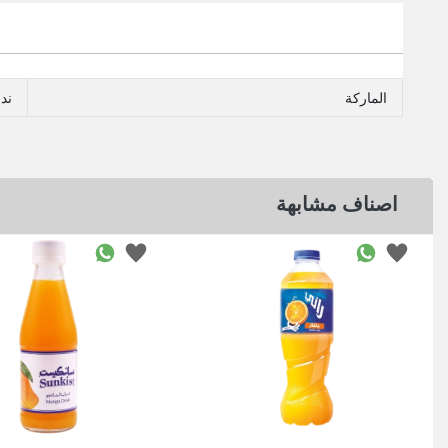
الماركة
ند
اصناف مشابهة