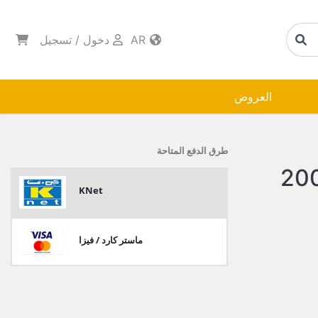
AR
دخول
/
تسجيل
العروض
طرق الدفع المتاحة
عصير ليمون و نعنع 200
KNet
ماستر كارد / فيزا