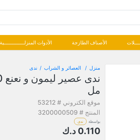
ــــلات
الأصناف الطازجة
الأدوات المنزلـــــــــــــية
منزل
العصائر و الشراب
ندى
ندى 
مل
موقع الكتروني # 53212
المنتج # 3200000509
بواسطة
ندى
0.110
د.ك