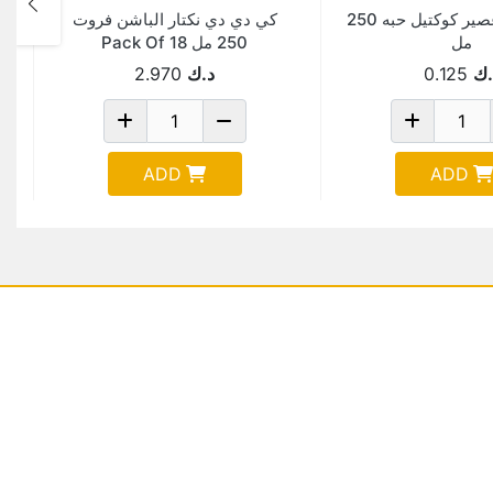
كى دى دى عصير كوكتيل حبه 250
كي دي دي نكتار الباشن فروت
مل
250 مل Pack Of 18
.ك
0.125
د.ك
2.970
ADD
ADD