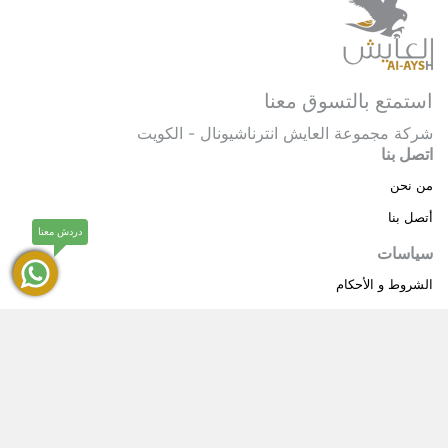
استمتع بالتسوق معنا
شركة مجموعة العايش انترناشيونال - الكويت
اتصل بنا
من نحن
أتصل بنا
دردش معنا
سياسات
الشروط و الأحكام
سياسة خاصة
حقوق النشر © 2025 مجموعة العايش انترناشيونال . كل
®
الحقوق محفوظة.
العايش