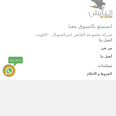
استمتع بالتسوق معنا
شركة مجموعة العايش انترناشيونال - الكويت
اتصل بنا
من نحن
أتصل بنا
دردش معنا
سياسات
الشروط و الأحكام
سياسة خاصة
حقوق النشر © 2025 مجموعة العايش انترناشيونال . كل
®
الحقوق محفوظة.
العايش