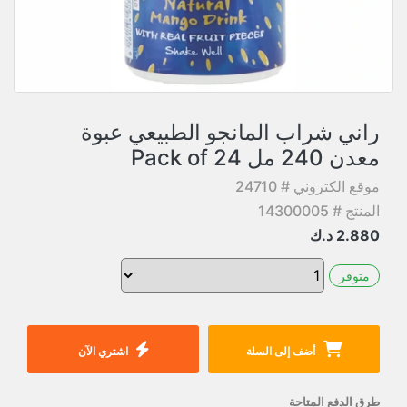
راني شراب المانجو الطبيعي عبوة
معدن 240 مل Pack of 24
موقع الكتروني # 24710
المنتج # 14300005
2.880
د.ك
متوفر
أضف إلى السلة
اشتري الآن
طرق الدفع المتاحة