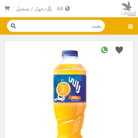
AR
دخول
/
تسجيل