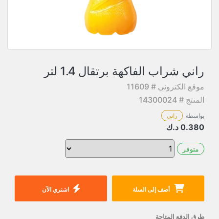
راني شراب الفاكهة برتقال 1.4 لتر
موقع الكتروني # 11609
المنتج # 14300024
بواسطة
راني
0.380
د.ك
متوفر
أضف إلى السلة
اشتري الآن
طرق الدفع المتاحة