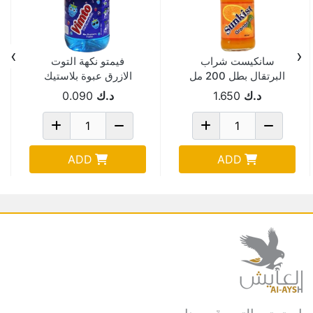
›
‹
سانكيست شراب
فيمتو نكهة التوت
البرتقال بطل 200 مل
الازرق عبوة بلاستيك
Pack Of 24
250 مل
د.ك
1.650
د.ك
0.090
ADD
ADD