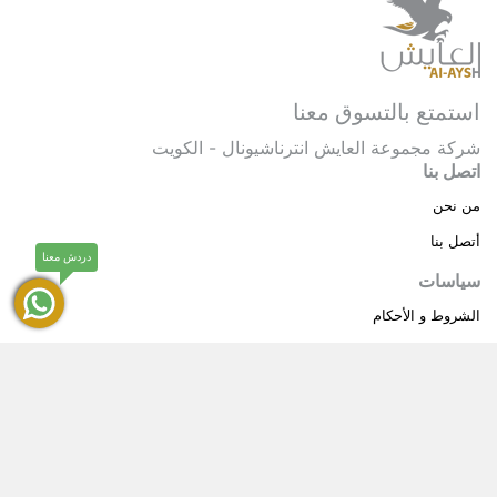
استمتع بالتسوق معنا
شركة مجموعة العايش انترناشيونال - الكويت
اتصل بنا
من نحن
أتصل بنا
دردش معنا
سياسات
الشروط و الأحكام
سياسة خاصة
حقوق النشر © 2025 مجموعة العايش انترناشيونال . كل
®
الحقوق محفوظة.
العايش