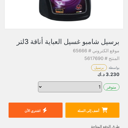
برسيل شامبو غسيل العباية أناقة 3لتر
موقع الكتروني # 65666
المنتج # 5617690
بواسطة
برسيل
3.230
د.ك
متوفر
أضف إلى السلة
اشتري الآن
طرق الدفع المتاحة