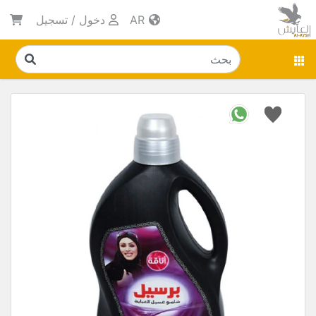
AR
دخول
/
تسجيل