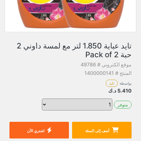
تايد عباية 1.850 لتر مع لمسة داوني 2
حبة Pack of 2
موقع الكتروني # 49786
المنتج # 1400000141
بواسطة
تايد
5.410
د.ك
متوفر
أضف إلى السلة
اشتري الآن