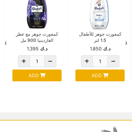
كمفورت جوهر للأطفال
كمفورت جوهر مع عطر
1.5 لتر
الغاردينيا 900 مل
›
‹
د.ك
1.850
د.ك
1.395
ADD
ADD