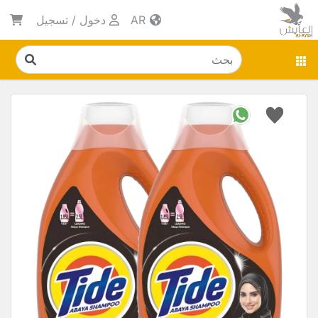
AR
دخول
/
تسجيل