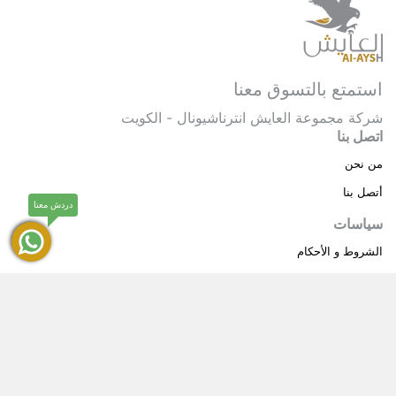
استمتع بالتسوق معنا
شركة مجموعة العايش انترناشيونال - الكويت
اتصل بنا
من نحن
أتصل بنا
دردش معنا
سياسات
الشروط و الأحكام
سياسة خاصة
حقوق النشر © 2025 مجموعة العايش انترناشيونال . كل
®
الحقوق محفوظة.
العايش