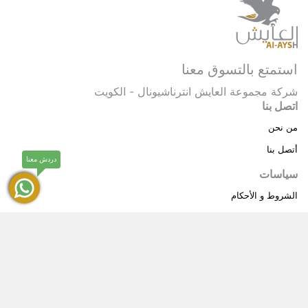
استمتع بالتسوق معنا
شركة مجموعة العايش انترناشيونال - الكويت
اتصل بنا
من نحن
أتصل بنا
دردش معنا
سياسات
الشروط و الأحكام
سياسة خاصة
حقوق النشر © 2025 مجموعة العايش انترناشيونال . كل
®
الحقوق محفوظة.
العايش