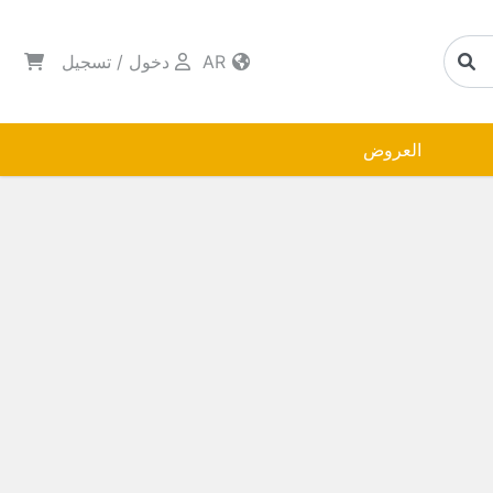
AR
دخول
/
تسجيل
العروض