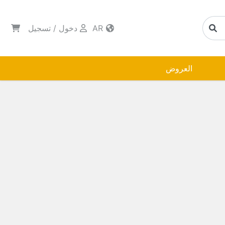
AR
دخول
/
تسجيل
العروض