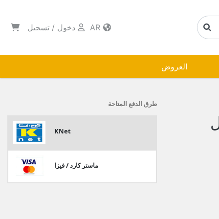
AR
دخول
/
تسجيل
العروض
طرق الدفع المتاحة
ل
KNet
ماستر كارد / فيزا