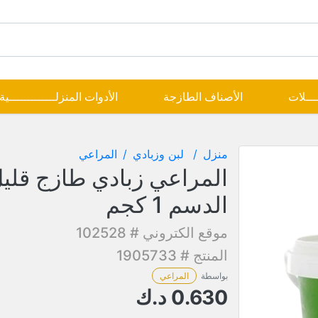
ــــلات
الأصناف الطازجة
الأدوات المنزلـــــــــــــية
منزل
لبن وزبادي
المراعي
المراعي زبادي طازج قلي
الدسم 1 كجم
موقع الكتروني # 102528
المنتج # 1905733
بواسطة
المراعي
0.630
د.ك