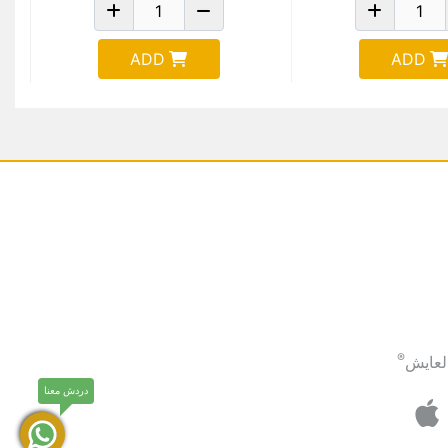
ADD
ADD
®
لعايش
دردش معنا