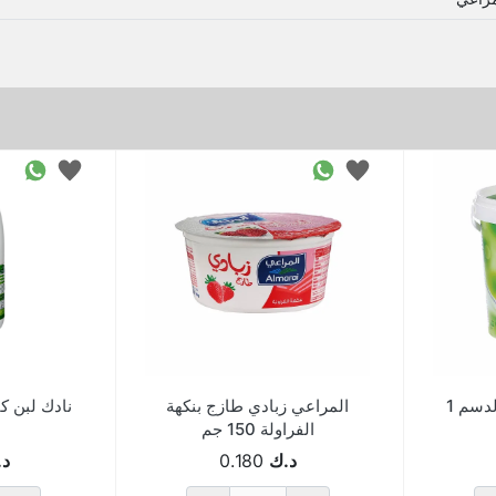
المراعي زبادي كامل الدسم 1
المراعي زبادي طازج بنكهة
نادك لبن كامل 
الفراولة 150 جم
د.ك
0.180
د.