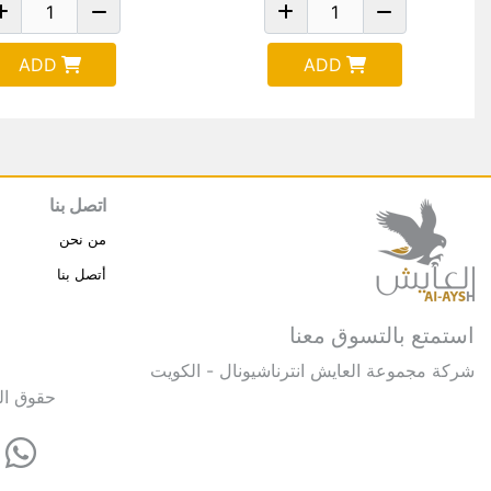
ADD
ADD
اتصل بنا
من نحن
أتصل بنا
استمتع بالتسوق معنا
شركة مجموعة العايش انترناشيونال - الكويت
حقوق النشر © 2025 مجموعة العايش 