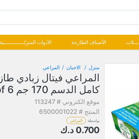
ــــلات
الأصناف الطازجة
الأدوات المنزلـــــــــــــية
منزل
الاجبان
المراعي
المراعي فيتال زبادي طاز
كامل الدسم 170 جم Pack of 6
موقع الكتروني # 113247
المنتج # 6500001022
بواسطة
المراعي
0.700
د.ك