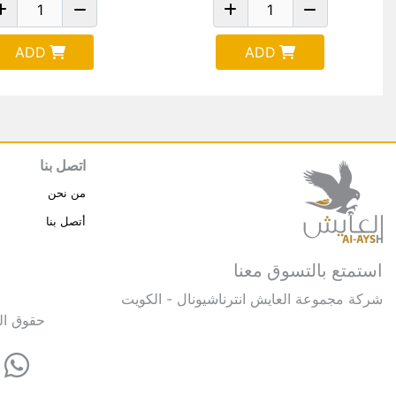
ADD
ADD
اتصل بنا
من نحن
أتصل بنا
استمتع بالتسوق معنا
شركة مجموعة العايش انترناشيونال - الكويت
حقوق النشر © 2025 مجموعة العايش 