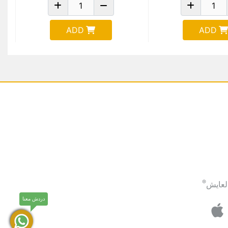
ADD
ADD
®
لعايش
دردش معنا