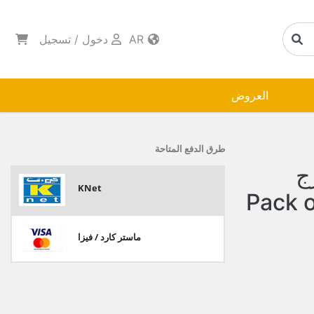
AR
دخول
/
تسجيل
العروض
طرق الدفع المتاحة
ج
KNet
ماستر كارد / فيزا