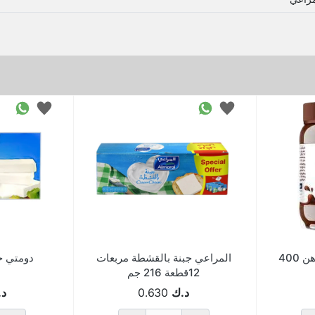
دانيت شكولاتة قابل للدهن 400
المراعي جبنة بالقشطة مربعات
دومتي جبنة 
12قطعة 216 جم
د.ك
0.630
د.