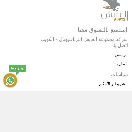
استمتع بالتسوق معنا
شركة مجموعة العايش انترناشيونال - الكويت
اتصل بنا
من نحن
أتصل بنا
دردش معنا
سياسات
الشروط و الأحكام
سياسة خاصة
حقوق النشر © 2025 مجموعة العايش انترناشيونال . كل
®
الحقوق محفوظة.
العايش