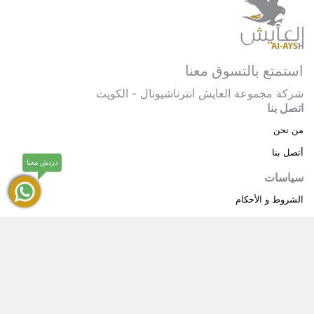
استمتع بالتسوق معنا
شركة مجموعة العايش انترناشيونال - الكويت
اتصل بنا
من نحن
أتصل بنا
دردش معنا
سياسات
الشروط و الأحكام
سياسة خاصة
حقوق النشر © 2025 مجموعة العايش انترناشيونال . كل
®
الحقوق محفوظة.
العايش