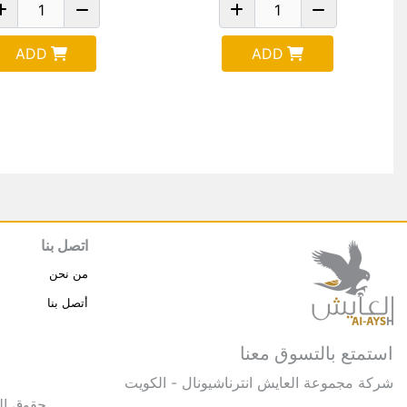
ADD
ADD
اتصل بنا
من نحن
أتصل بنا
استمتع بالتسوق معنا
شركة مجموعة العايش انترناشيونال - الكويت
حقوق النشر © 2025 مجموعة العايش 