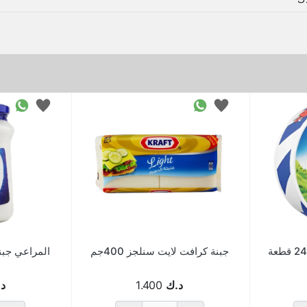
جبنة كرافت لايت سنلجز 400جم
د.ك
1.400
د