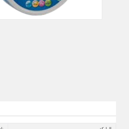
الماركة
نا