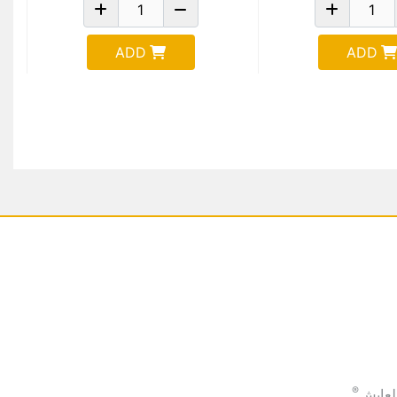
ADD
ADD
®
لعايش