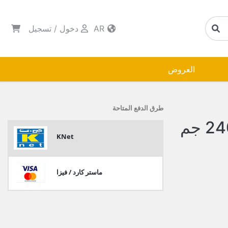
AR
دخول
/
تسجيل
العروض
طرق الدفع المتاحة
كابتن نادك جبنة مثلثات 240 جم
KNet
ماستر كارد / فيزا