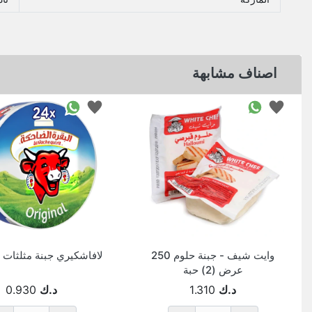
اصناف مشابهة
وايت شيف - جبنة حلوم 250
لافاشكيري جبنة مثلثات 24 قطعة
عرض (2) حبة
د.ك
1.310
د.ك
0.930