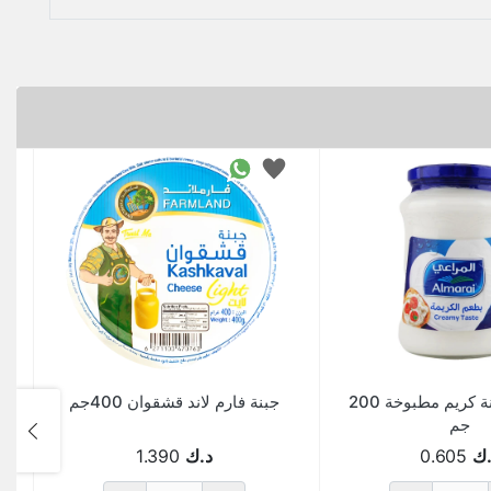
المراعي جبنة كريم مطبوخة 200
جبنة فارم لاند قشقوان 400جم
جم
.ك
0.605
د.ك
1.390