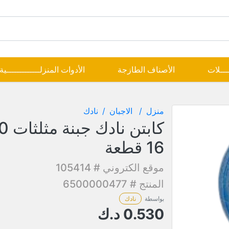
ــــلات
الأصناف الطازجة
الأدوات المنزلـــــــــــــية
منزل
الاجبان
نادك
16 قطعة
موقع الكتروني # 105414
المنتج # 6500000477
بواسطة
نادك
0.530
د.ك