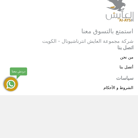
استمتع بالتسوق معنا
شركة مجموعة العايش انترناشيونال - الكويت
اتصل بنا
من نحن
أتصل بنا
دردش معنا
سياسات
الشروط و الأحكام
سياسة خاصة
حقوق النشر © 2025 مجموعة العايش انترناشيونال . كل
®
الحقوق محفوظة.
العايش