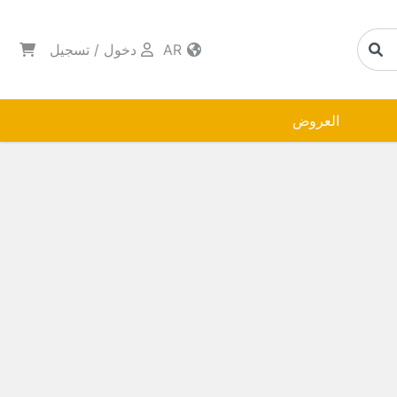
AR
دخول
/
تسجيل
العروض