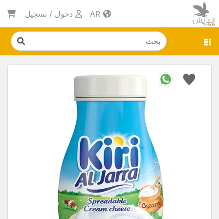
AR
دخول
/
تسجيل