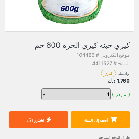
كيري جبنة كيري الجره 600 جم
موقع الكتروني # 104485
المنتج # 4411527
بواسطة
كيري
1.760
د.ك
متوفر
أضف إلى السلة
اشتري الآن
طرق الدفع المتاحة