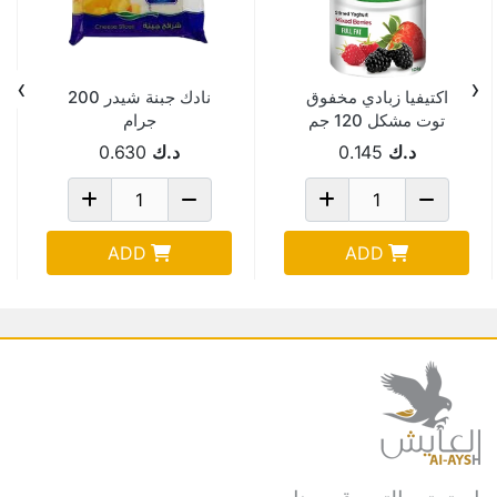
›
‹
اكتيفيا زبادي مخفوق
نادك جبنة شيدر 200
توت مشكل 120 جم
جرام
د.ك
0.145
د.ك
0.630
ADD
ADD