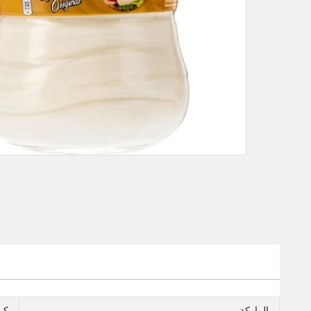
الماركة
كر