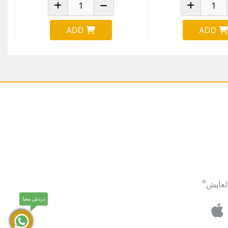
ADD
ADD
®
لعايش
دردش معنا