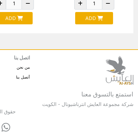
ADD
ADD
اتصل بنا
من نحن
أتصل بنا
استمتع بالتسوق معنا
شركة مجموعة العايش انترناشيونال - الكويت
حقوق النشر © 2025 مجموعة العايش 