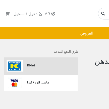
AR
دخول
/
تسجيل
العروض
طرق الدفع المتاحة
لدهن
KNet
ماستر كارد / فيزا