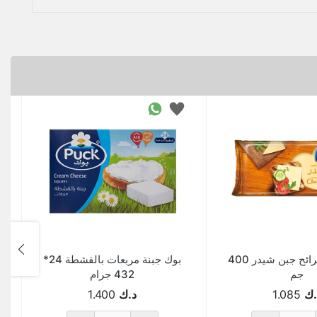
المراعي شرائح جبن شيدر 400
بوك جبنة مربعات بالقشطة 24*
جم
432 جرام
.ك
1.085
د.ك
1.400