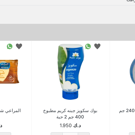
كابتن نادك جبنة مثلثات 240 جم
بوك سكويز جبنه كريم مطبوخ
400 جم 2 حبة
د.ك
1.950
د