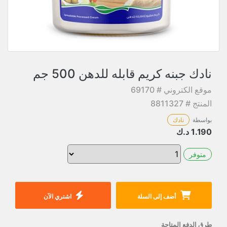
نادك جبنه كريم قابله للدهن 500 جم
موقع الكتروني # 69170
المنتج # 8811327
بواسطة
نادك
1.190
د.ك
متوفر
أضف إلى السلة
اشتري الآن
طرق الدفع المتاحة