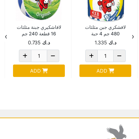
لافشكري جبن مثلثات
لافاشكيري جبنة مثلثات
480 جم 4 حبة
16 قطعة 240 جم
›
‹
د.ك
1.335
د.ك
0.735
ADD
ADD