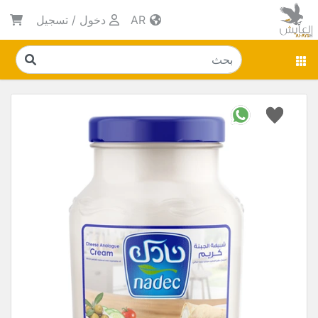
AR
دخول
/
تسجيل