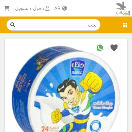
AR
دخول
/
تسجيل