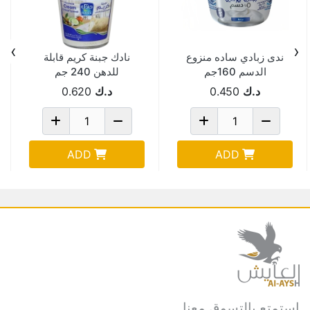
›
‹
ندى زبادي ساده منزوع
نادك جبنة كريم قابلة
الدسم 160جم
للدهن 240 جم
د.ك
0.450
د.ك
0.620
ADD
ADD
استمتع بالتسوق معنا