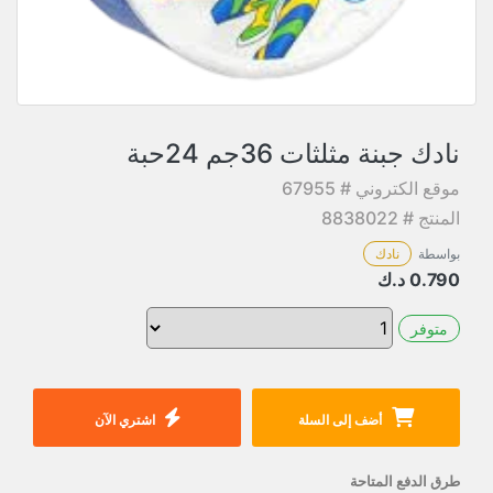
نادك جبنة مثلثات 36جم 24حبة
موقع الكتروني # 67955
المنتج # 8838022
بواسطة
نادك
0.790
د.ك
متوفر
أضف إلى السلة
اشتري الآن
طرق الدفع المتاحة