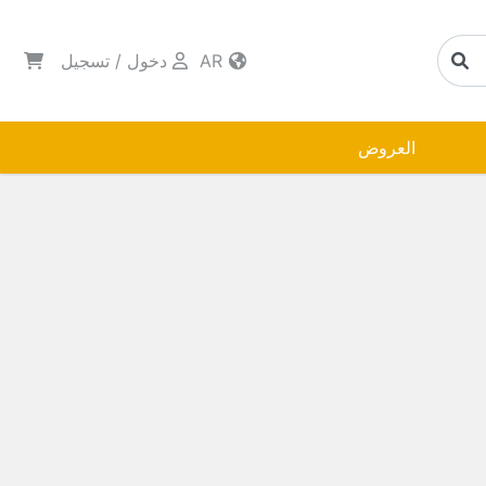
AR
دخول
/
تسجيل
العروض