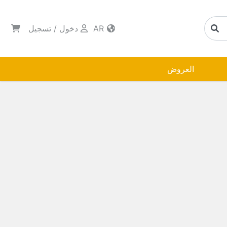
AR
دخول
/
تسجيل
العروض