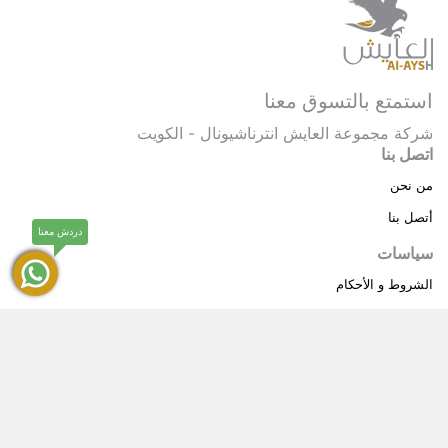
استمتع بالتسوق معنا
شركة مجموعة العايش انترناشيونال - الكويت
اتصل بنا
من نحن
أتصل بنا
دردش معنا
سياسات
الشروط و الأحكام
سياسة خاصة
حقوق النشر © 2025 مجموعة العايش انترناشيونال . كل
®
الحقوق محفوظة.
العايش