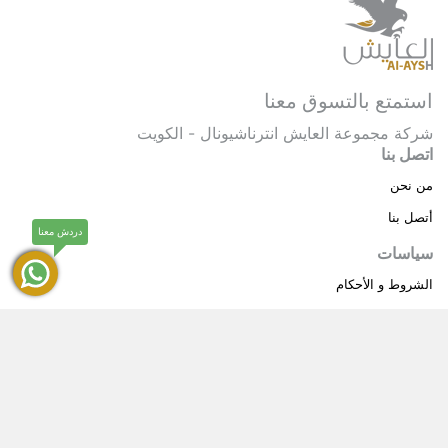
استمتع بالتسوق معنا
شركة مجموعة العايش انترناشيونال - الكويت
اتصل بنا
من نحن
أتصل بنا
دردش معنا
سياسات
الشروط و الأحكام
سياسة خاصة
حقوق النشر © 2025 مجموعة العايش انترناشيونال . كل
®
الحقوق محفوظة.
العايش