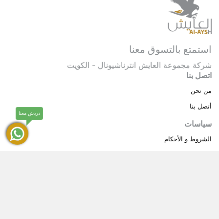
استمتع بالتسوق معنا
شركة مجموعة العايش انترناشيونال - الكويت
اتصل بنا
من نحن
أتصل بنا
دردش معنا
سياسات
الشروط و الأحكام
سياسة خاصة
حقوق النشر © 2025 مجموعة العايش انترناشيونال . كل
®
الحقوق محفوظة.
العايش