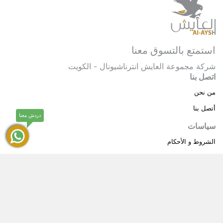
استمتع بالتسوق معنا
شركة مجموعة العايش انترناشيونال - الكويت
اتصل بنا
من نحن
أتصل بنا
دردش معنا
سياسات
الشروط و الأحكام
سياسة خاصة
حقوق النشر © 2025 مجموعة العايش انترناشيونال . كل
®
الحقوق محفوظة.
العايش