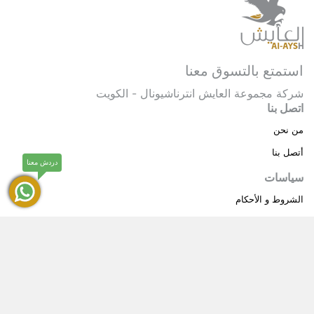
استمتع بالتسوق معنا
شركة مجموعة العايش انترناشيونال - الكويت
اتصل بنا
من نحن
أتصل بنا
دردش معنا
سياسات
الشروط و الأحكام
سياسة خاصة
حقوق النشر © 2025 مجموعة العايش انترناشيونال . كل
®
الحقوق محفوظة.
العايش