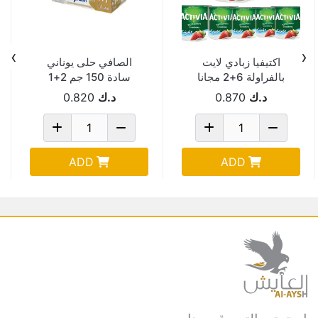
›
‹
اكتيفيا زبادي لايت
الصافي حلى يوناني
بالفراولة 6+2 مجانا
سادة 150 جم 2+1
120 جم
مجانا
د.ك
0.870
د.ك
0.820
ADD
ADD