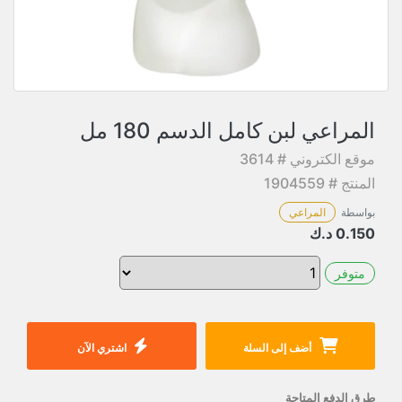
المراعي لبن كامل الدسم 180 مل
موقع الكتروني # 3614
المنتج # 1904559
بواسطة
المراعي
0.150
د.ك
متوفر
أضف إلى السلة
اشتري الآن
طرق الدفع المتاحة