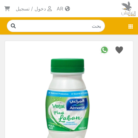
AR
دخول
/
تسجيل