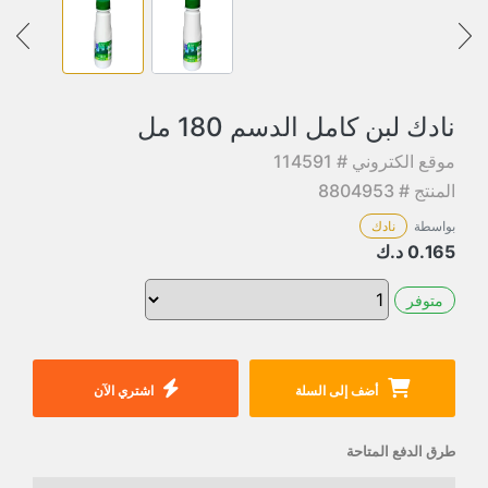
نادك لبن كامل الدسم 180 مل
موقع الكتروني # 114591
المنتج # 8804953
بواسطة
نادك
0.165
د.ك
متوفر
أضف إلى السلة
اشتري الآن
طرق الدفع المتاحة