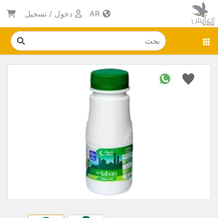
AR
دخول
/
تسجيل