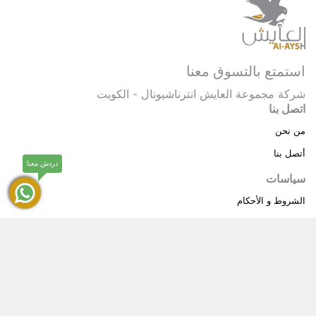
استمتع بالتسوق معنا
شركة مجموعة العايش انترناشيونال - الكويت
اتصل بنا
من نحن
أتصل بنا
دردش معنا
سياسات
الشروط و الأحكام
سياسة خاصة
حقوق النشر © 2025 مجموعة العايش انترناشيونال . كل
®
الحقوق محفوظة.
العايش